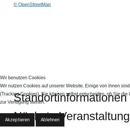
© OpenStreetMap
Wir benutzen Cookies
Wir nutzen Cookies auf unserer Website. Einige von ihnen sind
Standortinformationen
(Tracking Cookies). Sie können selbst entscheiden, ob Sie die
zur Verfügung stehen.
Nächste Veranstaltun
Akzeptieren
Ablehnen