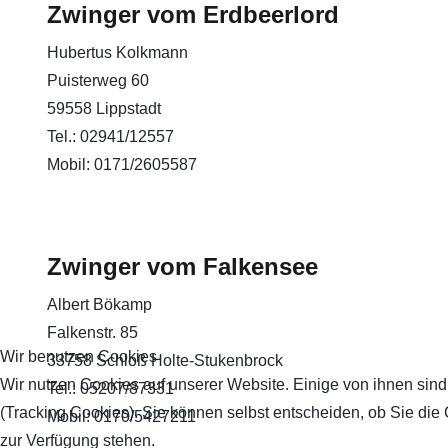
Zwinger vom Erdbeerlord
Hubertus Kolkmann
Puisterweg 60
59558 Lippstadt
Tel.: 02941/12557
Mobil: 0171/2605587
Zwinger vom Falkensee
Albert Bökamp
Falkenstr. 85
Wir benutzen Cookies
33758 Schloß Holte-Stukenbrock
Wir nutzen Cookies auf unserer Website. Einige von ihnen sind
Tel.: 05207/87331
(Tracking Cookies). Sie können selbst entscheiden, ob Sie die
Mobil: 0170/5427211
zur Verfügung stehen.