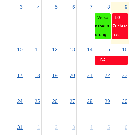
3
4
5
6
7
8
9
Wese
LG-
nsbeurt
Zuchtsc
eilung
hau
10
11
12
13
14
15
16
LGA
17
18
19
20
21
22
23
24
25
26
27
28
29
30
31
1
2
3
4
5
6