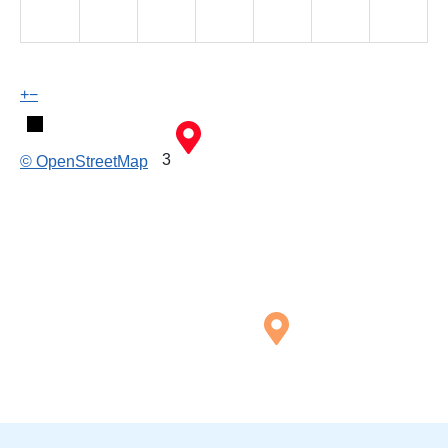
+
−
3
© OpenStreetMap